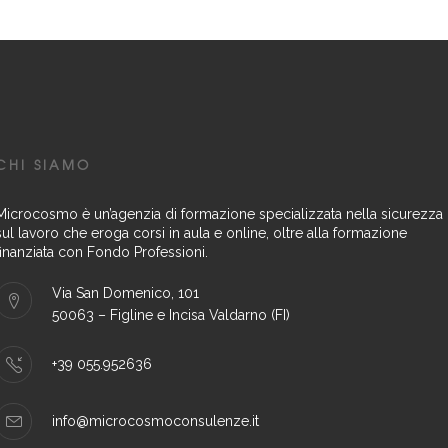
CHI SIAMO
Microcosmo è un’agenzia di formazione specializzata nella sicurezza
sul lavoro che eroga corsi in aula e online, oltre alla formazione
finanziata con Fondo Professioni.
Via San Domenico, 101
50063 – Figline e Incisa Valdarno (FI)
+39 055.952636
info@microcosmoconsulenze.it