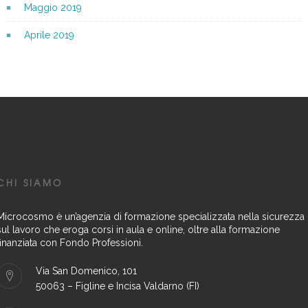
Maggio 2019
Aprile 2019
CHI SIAMO
Microcosmo è un’agenzia di formazione specializzata nella sicurezza
sul lavoro che eroga corsi in aula e online, oltre alla formazione
finanziata con Fondo Professioni.
Via San Domenico, 101
50063 – Figline e Incisa Valdarno (FI)