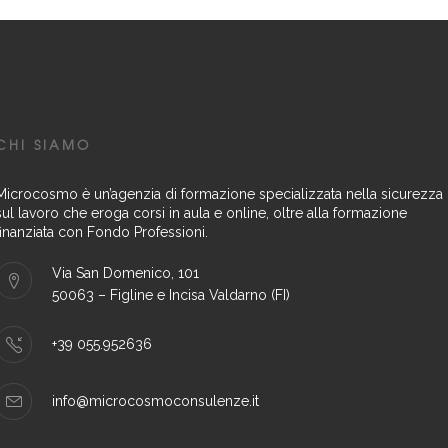
CHI SIAMO
Microcosmo è un’agenzia di formazione specializzata nella sicurezza
sul lavoro che eroga corsi in aula e online, oltre alla formazione
finanziata con Fondo Professioni.
Via San Domenico, 101
50063 – Figline e Incisa Valdarno (FI)
+39 055.952636
info@microcosmoconsulenze.it