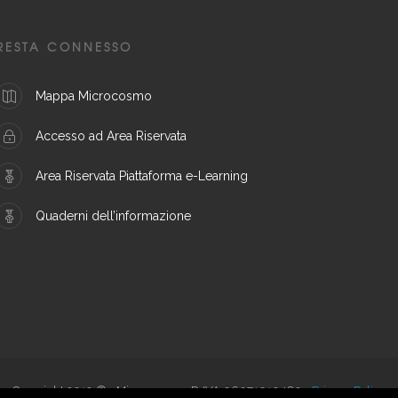
RESTA CONNESSO
Mappa Microcosmo
Accesso ad Area Riservata
Area Riservata Piattaforma e-Learning
Quaderni dell’informazione
Copyright 2019 © - Microcosmo - P. IVA 06071010489 -
Privacy Policy