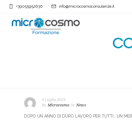
+39055952636
info@microcosmoconsulenze.it
CO
3 Luglio 2019
by
Microcosmo
in
News
DOPO UN ANNO DI DURO LAVORO PER TUTTI… UN MERI