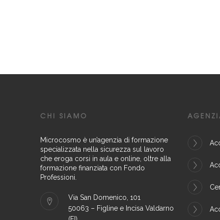
CHI SIAMO
AGENZI
Microcosmo è un’agenzia di formazione
Acc
specializzata nella sicurezza sul lavoro
che eroga corsi in aula e online, oltre alla
Acc
formazione finanziata con Fondo
Professioni.
Cer
Via San Domenico, 101
50063 – Figline e Incisa Valdarno
Acc
(FI)