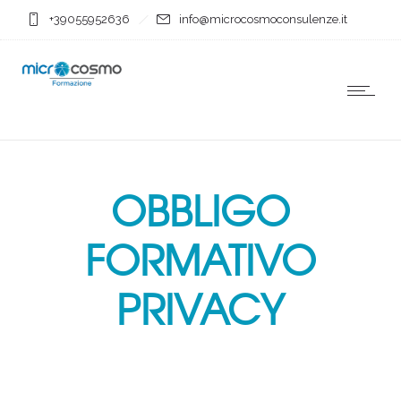
+39055952636
info@microcosmoconsulenze.it
OBBLIGO
FORMATIVO
PRIVACY