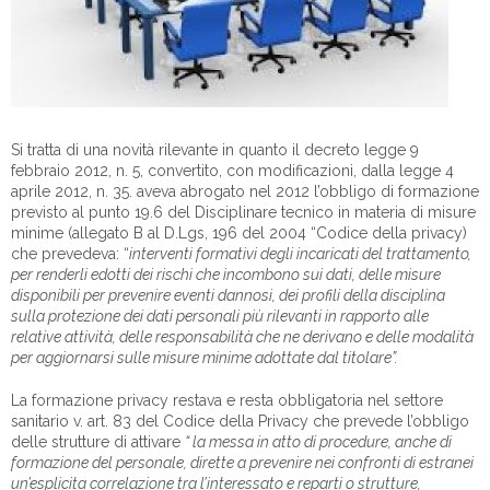
Si tratta di una novità rilevante in quanto il decreto legge 9
febbraio 2012, n. 5, convertito, con modificazioni, dalla legge 4
aprile 2012, n. 35. aveva abrogato nel 2012 l’obbligo di formazione
previsto al punto 19.6 del Disciplinare tecnico in materia di misure
minime (allegato B al D.Lgs, 196 del 2004 “Codice della privacy)
che prevedeva: “
interventi formativi degli incaricati del trattamento,
per renderli edotti dei rischi che incombono sui dati, delle misure
disponibili per prevenire eventi dannosi, dei profili della disciplina
sulla protezione dei dati personali più rilevanti in rapporto alle
relative attività, delle responsabilità che ne derivano e delle modalità
per aggiornarsi sulle misure minime adottate dal titolare”.
La formazione privacy restava e resta obbligatoria nel settore
sanitario v. art. 83 del Codice della Privacy che prevede l’obbligo
delle strutture di attivare
“ la messa in atto di procedure, anche di
formazione del personale, dirette a prevenire nei confronti di estranei
un’esplicita correlazione tra l’interessato e reparti o strutture,