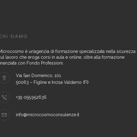
CHI SIAMO
Microcosmo è un’agenzia di formazione specializzata nella sicurezza
sul lavoro che eroga corsi in aula e online, oltre alla formazione
finanziata con Fondo Professioni.
Via San Domenico, 101
50063 – Figline e Incisa Valdarno (FI)
+39 055.952636
info@microcosmoconsulenze.it