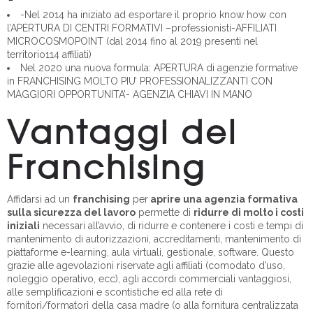
-Nel 2014 ha iniziato ad esportare il proprio know how con
l’APERTURA DI CENTRI FORMATIVI –professionisti-AFFILIATI
MICROCOSMOPOINT (dal 2014 fino al 2019 presenti nel
territorio114 affiliati)
Nel 2020 una nuova formula: APERTURA di agenzie formative
in FRANCHISING MOLTO PIU’ PROFESSIONALIZZANTI CON
MAGGIORI OPPORTUNITA’- AGENZIA CHIAVI IN MANO
Vantaggi del
Franchising
Affidarsi ad un
franchising
per
aprire
una agenzia formativa
sulla sicurezza del lavoro
permette di
ridurre di molto i costi
iniziali
necessari all’avvio, di ridurre e contenere i costi e tempi di
mantenimento di autorizzazioni, accreditamenti, mantenimento di
piattaforme e-learning, aula virtuali, gestionale, software. Questo
grazie alle agevolazioni riservate agli affiliati (comodato d’uso,
noleggio operativo, ecc), agli accordi commerciali vantaggiosi,
alle semplificazioni e scontistiche ed alla rete di
fornitori/formatori della casa madre (o alla fornitura centralizzata