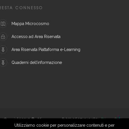
RESTA CONNESSO
Mappa Microcosmo
Accesso ad Area Riservata
Area Riservata Piattaforma e-Learning
Quaderni dell’informazione
Copyright 2019 © - Microcosmo - P. IVA 06071010489 -
Privacy Policy
Utilizziamo cookie per personalizzare contenuti e per