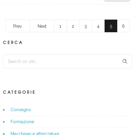
Prev.
Next
1
2
3
4
5
6
CERCA
CATEGORIE
Convegno
Formazione
Macchinari e attrezzature