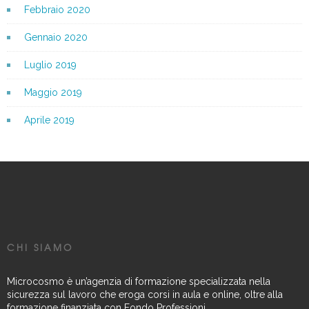
Febbraio 2020
Gennaio 2020
Luglio 2019
Maggio 2019
Aprile 2019
CHI SIAMO
Microcosmo è un’agenzia di formazione specializzata nella
sicurezza sul lavoro che eroga corsi in aula e online, oltre alla
formazione finanziata con Fondo Professioni.